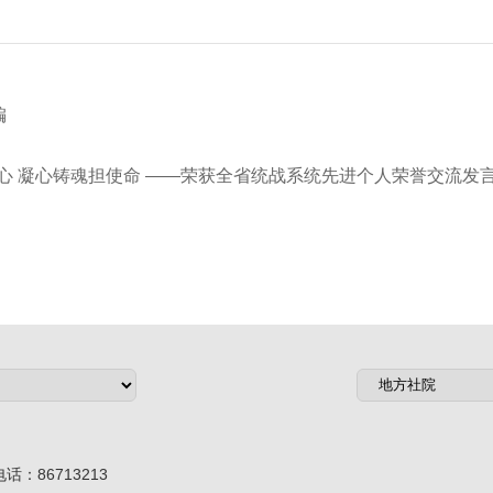
编
心 凝心铸魂担使命 ——荣获全省统战系统先进个人荣誉交流发
话：86713213