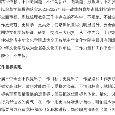
和路径依赖，不回避问题，不怕闯新路、遇新题、涉险滩，不断
以起草学院贯彻落实2023-2027年统一战线教育培训规划实
要全面审视、系统梳理教务工作中存在的不科学、不规范、不健
工作更规范、更科学、更高效，使培训质量得到明显提升。要全
紧围绕文化学院培训、研究、交流三大职责，从工作内容、工作
争使湖北省中华文化学院成为全国各地中华文化学院中最具有湖
省中华文化学院成为全省各文化工作单位、工作力量和工作平台
不缺位、不失位。
工作目标实现
十届三中全会不仅提出了工作目标，更提出了工作思路和工作要
树立高目标。敢想才能敢干，爱拼才会赢。不怕目标高，就怕没
目标实现高质量发展的远目标，但要把这些目标具体化、量化，
出行为舒适区的勇气，在工作中用更高标准要求自己，哪怕是今
们需要努力营造宽松和谐但又积极进取，岗位职责清晰但又能互