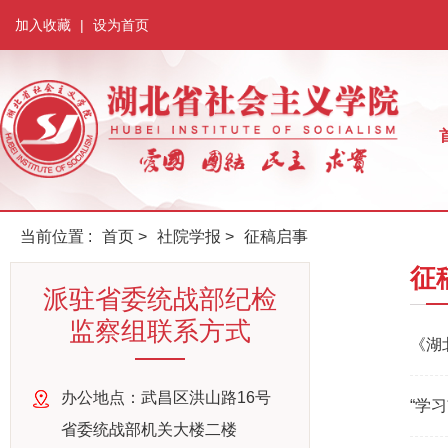
加入收藏
|
设为首页
当前位置 :
首页
>
社院学报
>
征稿启事
征
派驻省委统战部纪检
监察组联系方式
《湖
办公地点：武昌区洪山路16号
“学
省委统战部机关大楼二楼