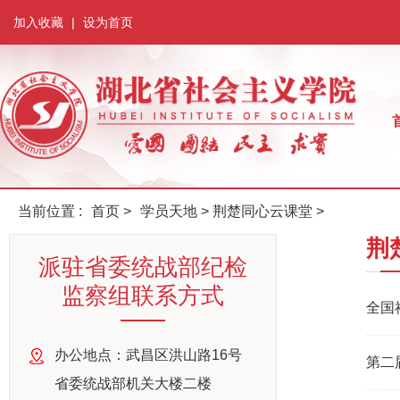
加入收藏
|
设为首页
当前位置 :
首页
>
学员天地
>
荆楚同心云课堂
>
荆
派驻省委统战部纪检
监察组联系方式
全国
办公地点：武昌区洪山路16号
第二
省委统战部机关大楼二楼